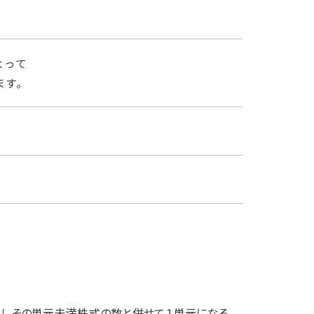
よって
ます。
対しその単元未満株式の数と併せて１単元になる