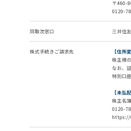
〒460
0120-
同取次窓口
三井住友
株式手続きご請求先
【住所
株主様
なお、
特別口
【未払
株主名
0120-
https:/