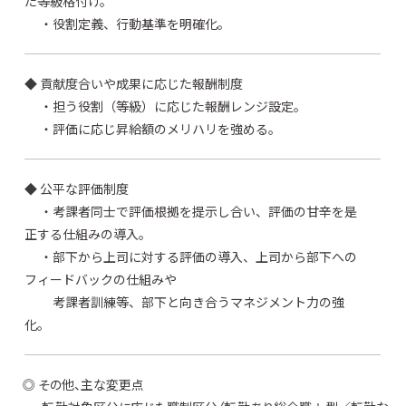
た等級格付け。
・役割定義、行動基準を明確化。
◆ 貢献度合いや成果に応じた報酬制度
・担う役割（等級）に応じた報酬レンジ設定。
・評価に応じ昇給額のメリハリを強める。
◆ 公平な評価制度
・考課者同士で評価根拠を提示し合い、評価の甘辛を是
正する仕組みの導入。
・部下から上司に対する評価の導入、上司から部下への
フィードバックの仕組みや
考課者訓練等、部下と向き合うマネジメント力の強
化。
◎ その他、主な変更点