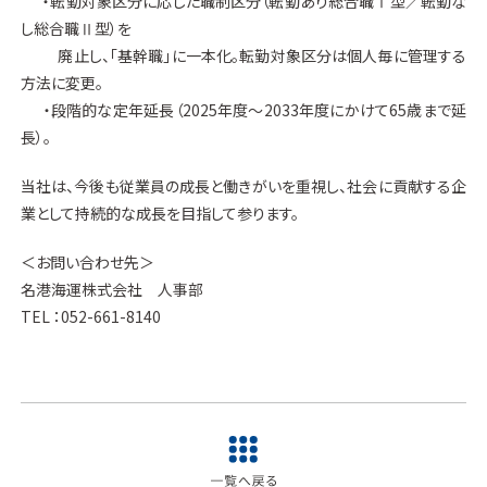
・転勤対象区分に応じた職制区分（転勤あり総合職Ⅰ型／転勤な
し総合職Ⅱ型）を
廃止し、「基幹職」に一本化。転勤対象区分は個人毎に管理する
方法に変更。
・段階的な定年延長（2025年度～2033年度にかけて65歳まで延
長）。
当社は、今後も従業員の成長と働きがいを重視し、社会に貢献する企
業として持続的な成長を目指して参ります。
＜お問い合わせ先＞
名港海運株式会社 人事部
TEL ：052-661-8140